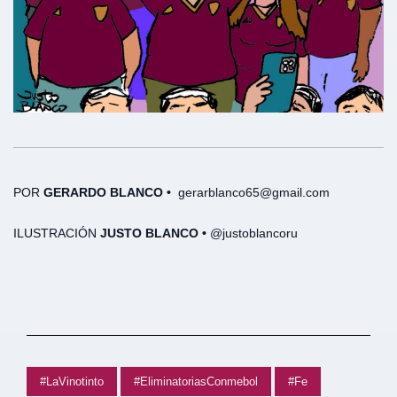
POR
GERARDO BLANCO
•
gerarblanco65@gmail.com
ILUSTRACIÓN
JUSTO BLANCO •
@justoblancoru
#LaVinotinto
#EliminatoriasConmebol
#Fe