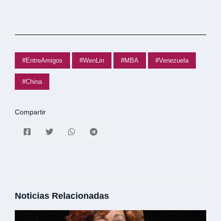
#EntreAmigos
#WenLin
#MBA
#Venezuela
#China
Compartir
Noticias Relacionadas