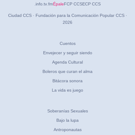
.info
.tv
.fm
Épale
FCP CCS
ECP CCS
Ciudad CCS · Fundación para la Comunicación Popular CCS ·
2026
Cuentos
Envejecer y seguir siendo
Agenda Cultural
Boleros que curan el alma
Bitácora sonora
La vida es juego
Soberanías Sexuales
Bajo la lupa
Antroponautas