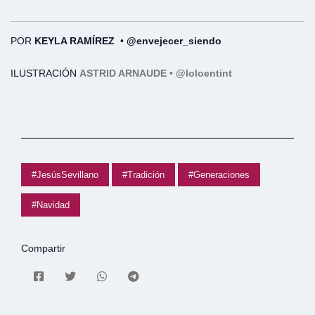
POR
KEYLA RAMÍREZ
•
@envejecer_siendo
ILUSTRACIÓN
ASTRID ARNAUDE • @loloentint
#JesúsSevillano
#Tradición
#Generaciones
#Navidad
Compartir