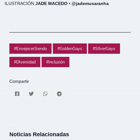
ILUSTRACIÓN
JADE MACEDO
•
@jademusaranha
#EnvejecerSiendo
#GoldenGays
#SIlverGays
#DIversidad
#Inclusión
Compartir
Noticias Relacionadas