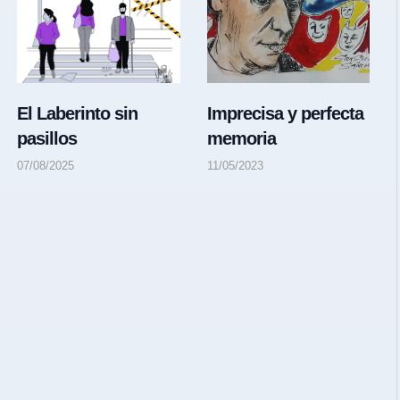
El Laberinto sin
Imprecisa y perfecta
pasillos
memoria
07/08/2025
11/05/2023