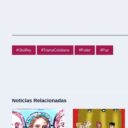
#UbúRey
#TramaCotidiana
#Poder
#Paz
Noticias Relacionadas