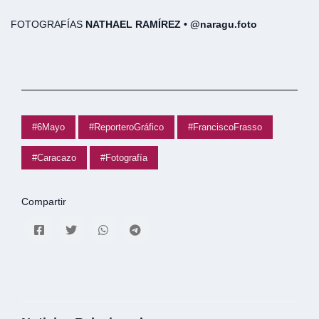
FOTOGRAFÍAS
NATHAEL RAMÍREZ • @naragu.foto
#6Mayo
#ReporteroGráfico
#FranciscoFrasso
#Caracazo
#Fotografía
Compartir