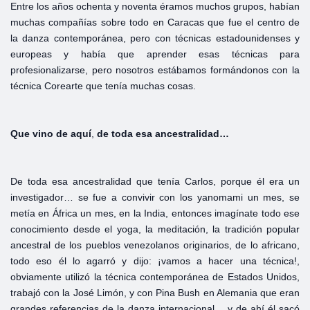
Entre los años ochenta y noventa éramos muchos grupos, habían
muchas compañías sobre todo en Caracas que fue el centro de
la danza contemporánea, pero con técnicas estadounidenses y
europeas y había que aprender esas técnicas para
profesionalizarse, pero nosotros estábamos formándonos con la
técnica Corearte que tenía muchas cosas.
Que
vino
de
aquí
,
de
toda
esa
ancestralidad…
De toda esa ancestralidad que tenía Carlos, porque él era un
investigador… se fue a convivir con los yanomami un mes, se
metía en África un mes, en la India, entonces imagínate todo ese
conocimiento desde el yoga, la meditación, la tradición popular
ancestral de los pueblos venezolanos originarios, de lo africano,
todo eso él lo agarró y dijo: ¡vamos a hacer una técnica!,
obviamente utilizó la técnica contemporánea de Estados Unidos,
trabajó con la José Limón, y con Pina Bush en Alemania que eran
grandes referencias de la danza internacional… y de ahí él sacó