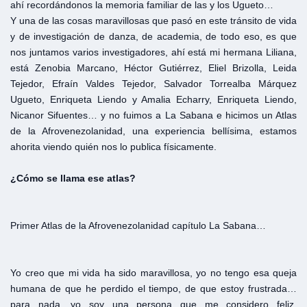
ahí recordándonos la memoria familiar de las y los Ugueto…
Y una de las cosas maravillosas que pasó en este tránsito de vida
y de investigación de danza, de academia, de todo eso, es que
nos juntamos varios investigadores, ahí está mi hermana Liliana,
está Zenobia Marcano, Héctor Gutiérrez, Eliel Brizolla, Leida
Tejedor, Efraín Valdes Tejedor, Salvador Torrealba Márquez
Ugueto, Enriqueta Liendo y Amalia Echarry, Enriqueta Liendo,
Nicanor Sifuentes… y no fuimos a La Sabana e hicimos un Atlas
de la Afrovenezolanidad, una experiencia bellísima, estamos
ahorita viendo quién nos lo publica físicamente.
¿Cómo
se
llama
ese
atlas?
Primer Atlas de la Afrovenezolanidad capítulo La Sabana…
Yo creo que mi vida ha sido maravillosa, yo no tengo esa queja
humana de que he perdido el tiempo, de que estoy frustrada…
para nada, yo soy una persona que me considero feliz,