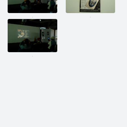
.
.
.