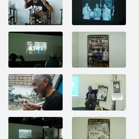
.
.
.
.
.
.