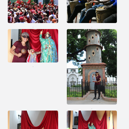
.
.
.
.