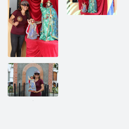
.
.
.