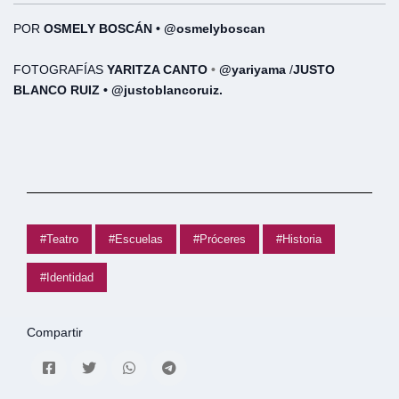
POR
OSMELY BOSCÁN • @osmelyboscan
FOTOGRAFÍAS
YARITZA CANTO
•
@yariyama
/
JUSTO
BLANCO RUIZ •
@justoblancoruiz
.
#Teatro
#Escuelas
#Próceres
#Historia
#Identidad
Compartir