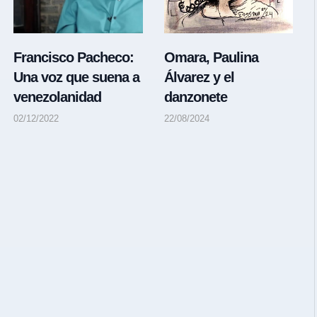
Francisco Pacheco:
Omara, Paulina
Una voz que suena a
Álvarez y el
venezolanidad
danzonete
02/12/2022
22/08/2024