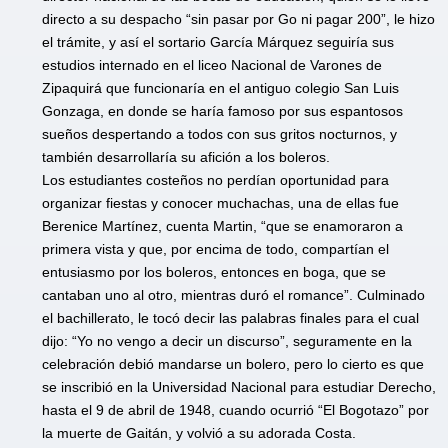
directo a su despacho “sin pasar por Go ni pagar 200”, le hizo
el trámite, y así el sortario García Márquez seguiría sus
estudios internado en el liceo Nacional de Varones de
Zipaquirá que funcionaría en el antiguo colegio San Luis
Gonzaga, en donde se haría famoso por sus espantosos
sueños despertando a todos con sus gritos nocturnos, y
también desarrollaría su afición a los boleros.
Los estudiantes costeños no perdían oportunidad para
organizar fiestas y conocer muchachas, una de ellas fue
Berenice Martínez, cuenta Martin, “que se enamoraron a
primera vista y que, por encima de todo, compartían el
entusiasmo por los boleros, entonces en boga, que se
cantaban uno al otro, mientras duró el romance”. Culminado
el bachillerato, le tocó decir las palabras finales para el cual
dijo: “Yo no vengo a decir un discurso”, seguramente en la
celebración debió mandarse un bolero, pero lo cierto es que
se inscribió en la Universidad Nacional para estudiar Derecho,
hasta el 9 de abril de 1948, cuando ocurrió “El Bogotazo” por
la muerte de Gaitán, y volvió a su adorada Costa.