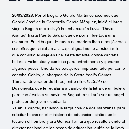
20/03/2023.
Por el biógrafo Gerald Martin conocemos que
Gabriel José de la Concordia García Márquez, inició el largo
viaje a Bogotá que incluyó la embarcación fluvial “David
Arango” hasta Puerto Salgar que de por sí, fue toda una
aventura. En el buque de rueda de madera iban otros jóvenes
costeños que viajaban a la capital igualmente a estudiar, lo
que convirtió el viaje en una ‘fiesta flotante’ donde cantaba
boleros, vallenatos y cumbias para entretenerse y ganarse
algunos pesos. Uno de los pasajeros, impresionado por cómo
cantaba Gabito, el abogado de la Costa Adolfo Gómez
Támara, devorador de libros, entre ellos
El Doble
de
Dostoievski, que le regalaría a cambio de la letra de un bolero
para cantárselo a su novia en Bogotá, resultaría ser un ángel
protector del joven estudiante.
Ya en la capital, haciendo la larga cola de dos manzanas para
solicitar becas en el ministerio de educación, sintió que le
tocaron el hombro y era Gómez Támara que resultó siendo el
director nacional de las becas de educación, quién se lo llevó