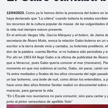
12/04/2023.
Como ya lo hemos dicho la presencia del bolero en la
haya declarado que "La cólera" cuando todavía la estaba escribi
los recursos de la cultura popular de masas: de las vulgaridades 
la vida real siempre estuvo presente.
En el artículo
Vargas Vila, García Márquez y el bolero,
de Jaime de
secretaria de Álvaro Mutis, evoca la relación Gabo-boleros en un 
escritor a la tierra donde vivía y cantaba, su bolerista predilecto
don de la palabra -cuenta Bertha- si no hubiera sido periodista y 
Por ahí en 1963-64 llegó Gabo a la oficina de publicidad de Álvar
que a Veracruz, pues Gabo quería conocer el mar (mexicano). Ped
momento en que nos subimos al coche, Gabo, sin parar, cantó uno tr
Ya entre mediados y finales de los años cincuenta del siglo pasado
un bar bohemio, una
boite de nuit
, como dirían los entendidos, a
hace unos diez años Antoine Sextier realizó un documental sobre e
maracas, para ganarse la vida.
“En L’Escale nos reuníamos no para consumir, sino para cantar 
junto al pintor venezolano de apellido Soto”