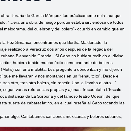
 obra literaria de García Márquez fue prácticamente nula -aunque
endo, “…era una obra de riesgo porque estaba sirviéndose de todos
del melodrama, del culebrón y del bolero”- ocurrió en cambio que en
 la Hoz Simanca, encontramos que Bertha Maldonado, la
viaje realizado a Veracruz dos años después de la llegada del
, el cubano Bienvenido Granda. “Si Gabo no hubiera recibido el divino
escritor, hubiera tenido mucho éxito como cantante de boleros.
o (Mutis) con una maletita. Les pregunté a dónde iban y me dijeron
í que me llevaran y nos montamos en un “renaultcito”. Desde el
as otro, tras otro bolero, sin repetir. Uno lo llevaba al otro…”
, según varias referencias propias y ajenas, frecuentaba L’Escale,
 poca distancia de La Sorbona y del famoso teatro Odeón, del que
sta suerte de cabaret latino, en el cual reseña al Gabo tocando las
y ganar algo. Cantábamos canciones mexicanas y boleros cubanos,