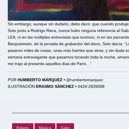
Sin embargo, aunque sin dudarlo, debo decir, que cuando produje 
Soto junto a Rodrigo Riera, nunca hubo ninguna referencia al Ga
LEA, ni en las múltiples entrevistas que tuvimos, ni en las parran
Barquisimeto, de la jornada de grabación del disco, Soto decía: 
pasaron miles de cosas, unas más fuertes que otras, y sin duda 
semana extravagante que pasamos tocando toda la noche, amaneci
me trajo al presente aquellos días de París…”
POR
HUMBERTO MÁRQUEZ •
@rumbertomarquez
ILUSTRACIÓN
ERASMO SÁNCHEZ •
0424-2826098
Boleros
Música
Gabo