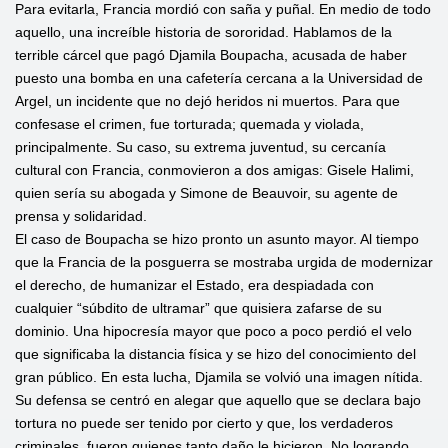
Para evitarla, Francia mordió con saña y puñal. En medio de todo
aquello, una increíble historia de sororidad. Hablamos de la
terrible cárcel que pagó Djamila Boupacha, acusada de haber
puesto una bomba en una cafetería cercana a la Universidad de
Argel, un incidente que no dejó heridos ni muertos. Para que
confesase el crimen, fue torturada; quemada y violada,
principalmente. Su caso, su extrema juventud, su cercanía
cultural con Francia, conmovieron a dos amigas: Gisele Halimi,
quien sería su abogada y Simone de Beauvoir, su agente de
prensa y solidaridad.
El caso de Boupacha se hizo pronto un asunto mayor. Al tiempo
que la Francia de la posguerra se mostraba urgida de modernizar
el derecho, de humanizar el Estado, era despiadada con
cualquier “súbdito de ultramar” que quisiera zafarse de su
dominio. Una hipocresía mayor que poco a poco perdió el velo
que significaba la distancia física y se hizo del conocimiento del
gran público. En esta lucha, Djamila se volvió una imagen nítida.
Su defensa se centró en alegar que aquello que se declara bajo
tortura no puede ser tenido por cierto y que, los verdaderos
criminales, fueron quienes tanto daño le hicieron. No logrando