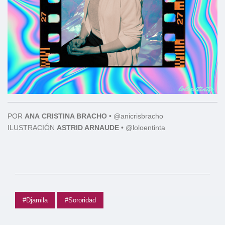
POR
ANA
CRISTINA BRACHO
•
@anicrisbracho
ILUSTRACIÓN
ASTRID ARNAUDE
• @loloentinta
#Djamila
#Sororidad