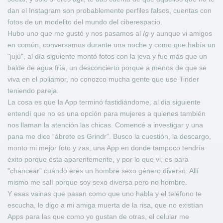
dan el Instagram son probablemente perfiles falsos, cuentas con
fotos de un modelito del mundo del ciberespacio.
Hubo uno que me gustó y nos pasamos al
Ig
y aunque vi amigos
en común, conversamos durante una noche y como que había un
"jujú", al día siguiente montó fotos con la jeva y fue más que un
balde de agua fría, un desconcierto porque a menos de que se
viva en el poliamor, no conozco mucha gente que use Tinder
teniendo pareja.
La cosa es que la App terminó fastidiándome, al dia siguiente
entendí que no es una opción para mujeres a quienes también
nos llaman la atención las chicas. Comencé a investigar y una
pana me dice “ábrete es Grindr”. Busco la cuestión, la descargo,
monto mi mejor foto y zas, una App en donde tampoco tendría
éxito porque ésta aparentemente, y por lo que vi, es para
"chancear" cuando eres un hombre sexo género diverso. Allí
mismo me salí porque soy sexo diversa pero no hombre.
Y esas vainas que pasan como que uno habla y el teléfono te
escucha, le digo a mi amiga muerta de la risa, que no existían
Apps para las que como yo gustan de otras, el celular me