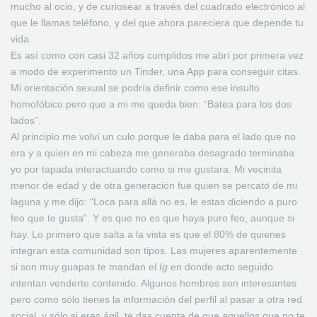
mucho al ocio, y de curiosear a través del cuadrado electrónico al
que le llamas teléfono, y del que ahora pareciera que depende tu
vida.
Es así como con casi 32 años cumplidos me abrí por primera vez
a modo de experimento un Tinder, una App para conseguir citas.
Mi orientación sexual se podría definir como ese insulto
homofóbico pero que a mi me queda bien: “Batea para los dos
lados”.
Al principio me volví un culo porque le daba para el lado que no
era y a quien en mi cabeza me generaba desagrado terminaba
yo por tapada interactuando como si me gustara. Mi vecinita
menor de edad y de otra generación fue quien se percató de mi
laguna y me dijo: “Loca para allá no es, le estas diciendo a puro
feo que te gusta”. Y es que no es que haya puro feo, aunque si
hay. Lo primero que salta a la vista es que el 80% de quienes
integran esta comunidad son tipos. Las mujeres aparentemente
si son muy guapas te mandan el
Ig
en donde acto seguido
intentan venderte contenido. Algunos hombres son interesantes
pero como sólo tienes la información del perfil al pasar a otra red
social, y sólo si eres ágil, te das cuenta de que aquellos que no te