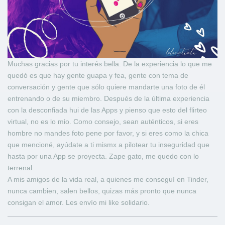
Muchas gracias por tu interés bella. De la experiencia lo que me
quedó es que hay gente guapa y fea, gente con tema de
conversación y gente que sólo quiere mandarte una foto de él
entrenando o de su miembro. Después de la última experiencia
con la desconfiada hui de las Apps y pienso que esto del flirteo
virtual, no es lo mio. Como consejo, sean auténticos, si eres
hombre no mandes foto pene por favor, y si eres como la chica
que mencioné, ayúdate a ti mismx a pilotear tu inseguridad que
hasta por una App se proyecta. Zape gato, me quedo con lo
terrenal.
A mis amigos de la vida real, a quienes me conseguí en Tinder,
nunca cambien, salen bellos, quizas más pronto que nunca
consigan el amor. Les envío mi like solidario.