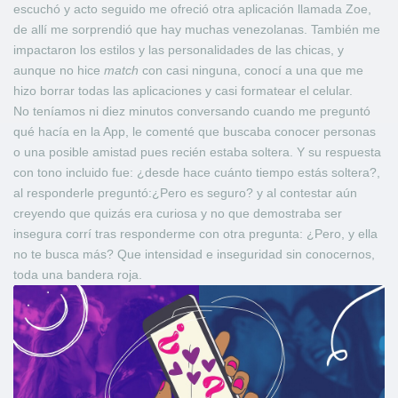
escuchó y acto seguido me ofreció otra aplicación llamada Zoe,
de allí me sorprendió que hay muchas venezolanas. También me
impactaron los estilos y las personalidades de las chicas, y
aunque no hice
match
con casi ninguna, conocí a una que me
hizo borrar todas las aplicaciones y casi formatear el celular.
No teníamos ni diez minutos conversando cuando me preguntó
qué hacía en la App, le comenté que buscaba conocer personas
o una posible amistad pues recién estaba soltera. Y su respuesta
con tono incluido fue: ¿desde hace cuánto tiempo estás soltera?,
al responderle preguntó:¿Pero es seguro? y al contestar aún
creyendo que quizás era curiosa y no que demostraba ser
insegura corrí tras responderme con otra pregunta: ¿Pero, y ella
no te busca más? Que intensidad e inseguridad sin conocernos,
toda una bandera roja.