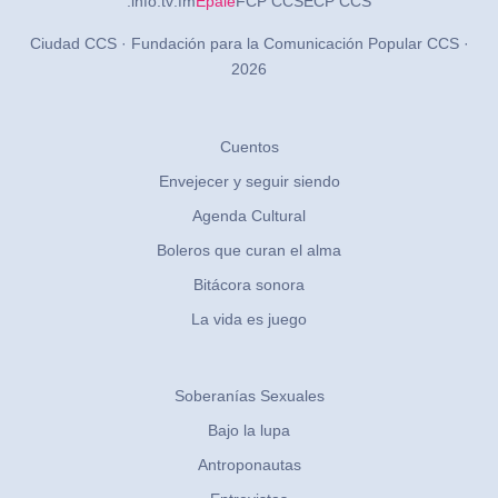
.info
.tv
.fm
Épale
FCP CCS
ECP CCS
Ciudad CCS · Fundación para la Comunicación Popular CCS ·
2026
Cuentos
Envejecer y seguir siendo
Agenda Cultural
Boleros que curan el alma
Bitácora sonora
La vida es juego
Soberanías Sexuales
Bajo la lupa
Antroponautas