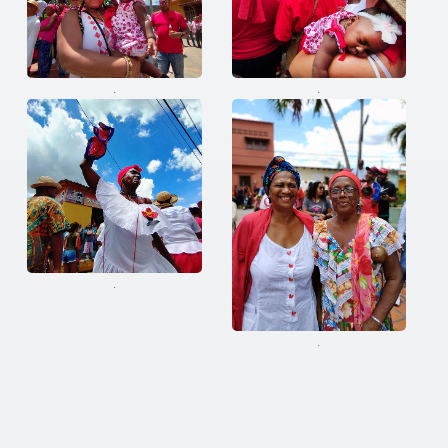
.
.
.
.