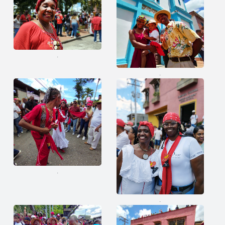
.
.
.
.