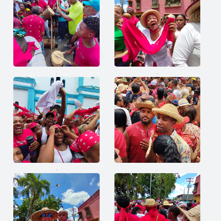
.
.
.
.