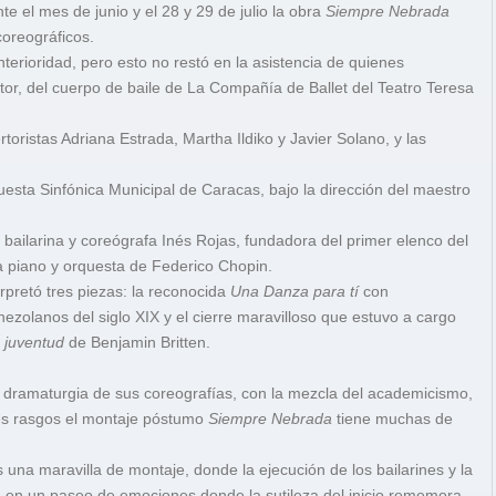
e el mes de junio y el 28 y 29 de julio la obra
Siempre Nebrada
oreográficos.
erioridad, pero esto no restó en la asistencia de quienes
utor, del cuerpo de baile de La Compañía de Ballet del Teatro Teresa
rtoristas Adriana Estrada, Martha Ildiko y Javier Solano, y las
esta Sinfónica Municipal de Caracas, bajo la dirección del maestro
la bailarina y coreógrafa Inés Rojas, fundadora del primer elenco del
a piano y orquesta de Federico Chopin.
pretó tres piezas: la reconocida
Una Danza para tí
con
zolanos del siglo XIX y el cierre maravilloso que estuvo a cargo
 juventud
de Benjamin Britten.
 dramaturgia de sus coreografías, con la mezcla del academicismo,
des rasgos el montaje póstumo
Siempre Nebrada
tiene muchas de
na maravilla de montaje, donde la ejecución de los bailarines y la
o, en un paseo de emociones donde la sutileza del inicio rememora