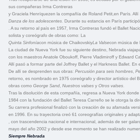
sus compañeras Irma Contreras
y Graciela Henríquez
en la compañía de Roland Petit,
en París. All
Danza de los adolescentes
. Durante su estancia en París partici
. A su retorno al país en 1957, Irma Contreras fundó el Ballet Nac
solista y coreógrafo de obras como: La
Quinta Sinfonía
con música de Chaikovski
y
La Valse
con música de 
La ciudad de Nueva York fue su siguiente destino, Nebrada viaja
p
con los maestros Anatole Oboukoff, Pierre Vladimiroff y Edward C
Allí pasó a formar parte del Joffrey Ballet y el Harkness Ballet. 
De allí se desprenden sus obras:
Percusión para seis hombres
,
Pe
retorno, es nombrado en 1975 coreógrafo y director artístico del 
obras como
George Sand
,
Nuestros valses
y
Otros valses
.
Tras la disolución de esta compañía, regresa a Nueva York donde
1984 con la fundación del Ballet Teresa Carreño se le otorga la di
Su carrera profesional finalizó con la creación de su afamada ver
en 1996. En su trayectoria creó 61 coreografías originales y adap
, con trascendencia nacional e internacional, además de ser gal
mayo del año 2002 y desde ese momento se han realizado numer
Siempre Nebrada