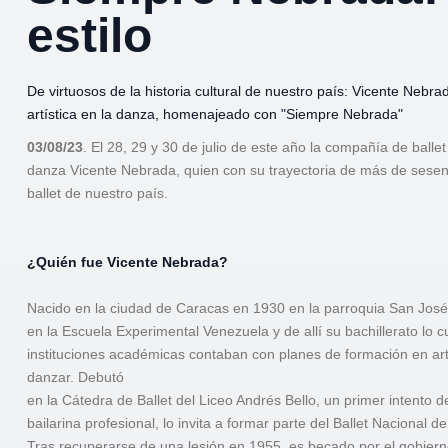
estilo
De virtuosos de la historia cultural de nuestro país: Vicente Nebra
artística en la danza, homenajeado con "Siempre Nebrada"
03/08/23
. El 28, 29 y 30 de julio de este año la compañía de ball
danza Vicente Nebrada, quien con su trayectoria de más de sese
ballet de nuestro país.
¿Quién fue Vicente Nebrada?
Nacido en la ciudad de Caracas en 1930 en la parroquia San José, 
en la Escuela Experimental Venezuela y de allí su bachillerato lo
instituciones académicas contaban con planes de formación en art
danzar. Debutó
en la Cátedra de Ballet del Liceo Andrés Bello, un primer intento 
bailarina profesional, lo invita a formar parte del Ballet Nacional
Tras recuperarse de una lesión en 1955, es becado por el gobiern