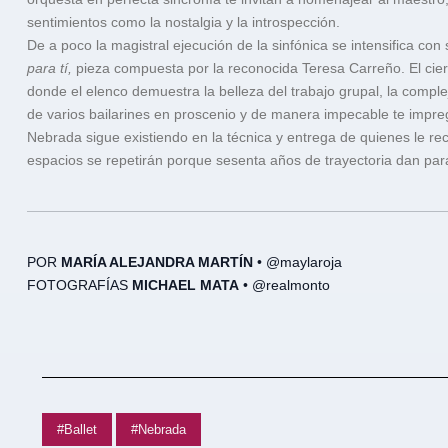
sentimientos como la nostalgia y la introspección.
De a poco la magistral ejecución de la sinfónica se intensifica con 
para tí,
pieza compuesta por la reconocida Teresa Carreño. El cier
donde el elenco demuestra la belleza del trabajo grupal, la comple
de varios bailarines en proscenio y de manera impecable te impreg
Nebrada sigue existiendo en la técnica y entrega de quienes le r
espacios se repetirán porque sesenta años de trayectoria dan para 
POR
MARÍA ALEJANDRA MARTÍN
• @maylaroja
FOTOGRAFÍAS
MICHAEL MATA
• @realmonto
#Ballet
#Nebrada