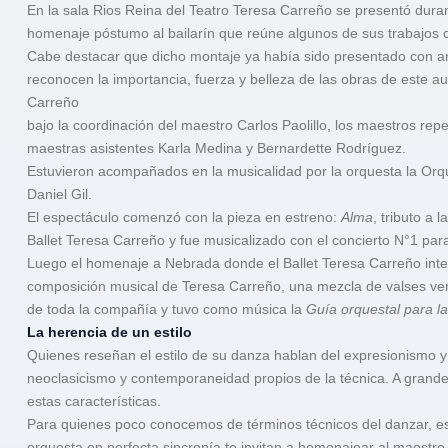
En la sala Rios Reina del Teatro Teresa Carreño se presentó durant
homenaje póstumo al bailarín que reúne algunos de sus trabajos c
Cabe destacar que dicho montaje ya había sido presentado con ant
reconocen la importancia, fuerza y belleza de las obras de este a
Carreño
bajo la coordinación del maestro Carlos Paolillo, los maestros repe
maestras asistentes Karla Medina y Bernardette Rodríguez.
Estuvieron acompañados en la musicalidad por la orquesta la Orqu
Daniel Gil.
El espectáculo comenzó con la pieza en estreno:
Alma
, tributo a 
Ballet Teresa Carreño y fue musicalizado con el concierto N°1 par
Luego el homenaje a Nebrada donde el Ballet Teresa Carreño inter
composición musical de Teresa Carreño, una mezcla de valses vene
de toda la compañía y tuvo como música la
Guía orquestal para la
La herencia de un estilo
Quienes reseñan el estilo de su danza hablan del expresionismo y
neoclasicismo y contemporaneidad propios de la técnica. A gran
estas características.
Para quienes poco conocemos de términos técnicos del danzar, es u
orquesta en perfecta sincronía te invitan a homenajear al maestr