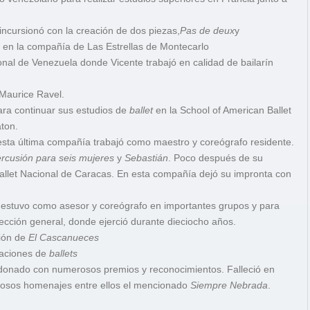
í incursionó con la creación de dos piezas,
Pas de deux
y
pó en la compañía de Las Estrellas de Montecarlo
ional de Venezuela donde Vicente trabajó en calidad de bailarín
Maurice Ravel.
ara continuar sus estudios de
ballet
en la School of American Ballet
aton.
En esta última compañía trabajó como maestro y coreógrafo residente.
rcusión para seis mujeres
y
Sebastián
. Poco después de su
Ballet Nacional de Caracas. En esta compañía dejó su impronta con
 estuvo como asesor y coreógrafo en importantes grupos y para
rección general, donde ejerció durante dieciocho años.
sión de
El Cascanueces
taciones de
ballets
ardonado con numerosos premios y reconocimientos. Falleció en
osos homenajes entre ellos el mencionado
Siempre Nebrada
.