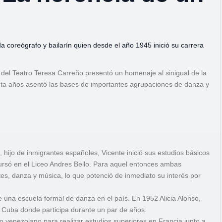
da coreógrafo y bailarín quien desde el año 1945 inició su carrera
et del Teatro Teresa Carreño presentó un homenaje al sinigual de la
nta años asentó las bases de importantes agrupaciones de danza y
hijo de inmigrantes españoles, Vicente inició sus estudios básicos
 cursó en el Liceo Andres Bello. Para aquel entonces ambas
es, danza y música, lo que potenció de inmediato su interés por
de una escuela formal de danza en el país. En 1952 Alicia Alonso,
 de Cuba donde participa durante un par de años.
o venezolano para realizar estudios superiores en Francia junto a