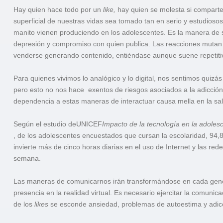
Hay quien hace todo por un
like,
hay quien se molesta si comparte
superficial de nuestras vidas sea tomado tan en serio y estudioso
manito vienen produciendo en los adolescentes. Es la manera de se
depresión y compromiso con quien publica. Las reacciones mutan
venderse generando contenido, entiéndase aunque suene repetitiv
Para quienes vivimos lo analógico y lo digital, nos sentimos quizá
pero esto no nos hace exentos de riesgos asociados a la adicción
dependencia a estas maneras de interactuar causa mella en la sa
Según el estudio de
UNI
CEF
Impacto de la tecnología en la adoles
, de los adolescentes encuestados que cursan la escolaridad, 94,
invierte más de cinco horas diarias en el uso de Internet y las red
semana.
Las maneras de comunicarnos irán transformándose en cada gener
presencia en la realidad virtual. Es necesario ejercitar la comuni
de los
likes
se esconde ansiedad, problemas de autoestima y adicci