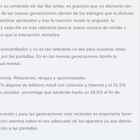
s su contenido sin dar
like
antes; es gracioso que un elemento tan
s de las nuevas generaciones alertan de los estragos que la dichosa
ntirse aprobados y tras la reacción reside la angustia, la
 y cada día es más relevante para la nueva manera de vender y
o que la interacción monetiza.
s enmantillados y no es tan relevante un
like
para nuestras vidas,
 por las pantallas. Es en las nuevas generaciones donde la
lud mental.
cencia. Relaciones, riesgos y oportunidades
8% dispone de teléfono móvil con conexión a Internet y el 31,6%
es sociales, porcentaje que asciende hasta un 49,6% el fin de
ación y para las generaciones más recientes es importante tener
cación asertiva sobre el uso adecuado de los aparatos ya que detrás
ón a las pantallas.