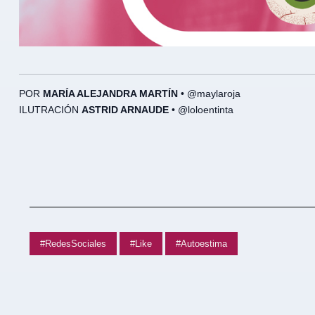
POR
MARÍA ALEJANDRA MARTÍN
• @maylaroja
ILUTRACIÓN
ASTRID ARNAUDE
• @loloentinta
#RedesSociales
#Like
#Autoestima