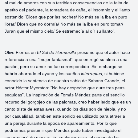
al mal de amores con sus terribles consecuencias de la falta de
apetito del paciente, la tomadera de caña, el insomnio y el llanto
sostenido “Dicen que por las noches/ No más se la iba en puro
llorar/ Dicen que no dormía/ No más se la iba en puro tomar/
Juran que el mismo cielo/ Se estremecía al oír su llanto”.
Olive Fierros en
El Sol de Hermosillo
presume que el autor hace
referencia a una "mujer fantasmal", que entregó su alma a una
pasión, pero su amor no fue correspondido. Sin embargo se
habría ahorrado el ayuno y los sueños
interruptus
, si hubiese
conocido la sentencia de nuestro sabio de Sabana Grande, el
actor Héctor Myerston: “No hay despecho que dure tres peas
seguidas”. La inspiración de Tomás Méndez parte del sencillo
recurso del gorgojeo de las palomas, creo haber leído que es un
canto triste de estas aves, cuando los días son de niebla, y no
por casualidad, también este sonido es utilizado para atraer a
una pareja durante la época de apareamiento. Por lo que
podríamos presumir que Méndez pudo haber investigado el
cucurrucucú de marras. En cualquier caso, el gorjeo de las