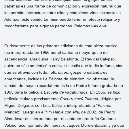
palomas es una forma de comunicación y expresión natural que
les permite interactuar entre ellas y establecer vínculos sociales.
Además, este sonido también puede tener un efecto relajante y
reconfortante para algunas personas. Palomas
wiki dixit
.
Curiosamente de las primeras ediciones de esta pieza musical
fue interpretada en 1956 por el cantante neoyorquino de
ascendencia jamaiquina Harry Belafonte, El Rey del Calypso,
quién no sólo se dedicó a cultivar el estilo que le dio la fama, sino
que se atrevió con todo: folk,
blues
, góspel o estándares
americanos, incluida
La Paloma
de Méndez. No obstante, la
versión de mayor recordatorio es la de Pedro Infante grabada en
1955 para la película
Escuela de vagabundos.
En 1965, se hizo
película titulada precisamente
Cucurrucucú Paloma
, dirigida por
Miguel Delgado, con Lola Beltrán, interpretando a "Paloma
Méndez". Luego en el film
Hablé con ella
, de 2002, de Pedro
Almodóvar es interpretada por el cantante brasileño Caetano
Veloso, acompañado del maestro Jaques Morelenbaum, y ya que