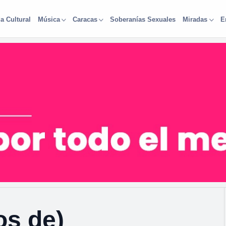
a Cultural
Soberanías Sexuales
Música
Caracas
Miradas
E
os de)