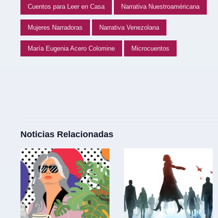
Cuentos para Leer en Casa
Narrativa Nuestroaméricana
Mujeres Narradoras
Narrativa Venezolana
María Eugenia Acero Colomine
Microcuentos
Noticias Relacionadas