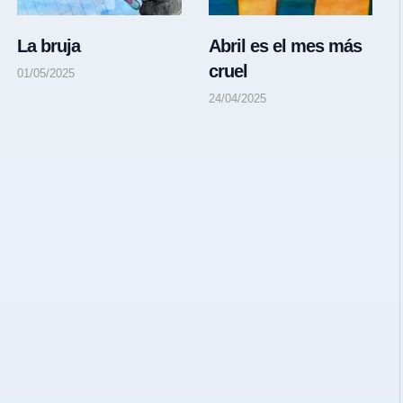
La bruja
Abril es el mes más
cruel
01/05/2025
24/04/2025