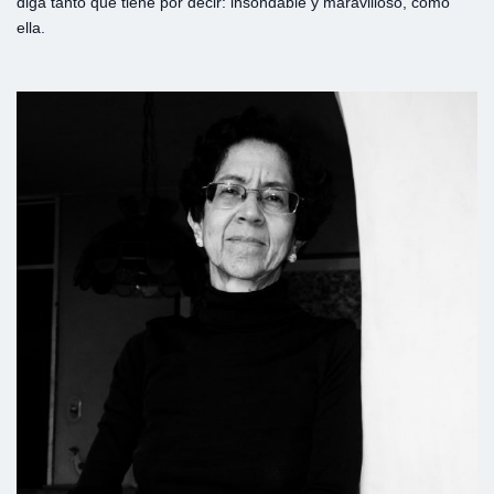
diga tanto que tiene por decir: insondable y maravilloso, como
ella.