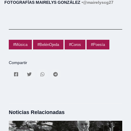
FOTOGRAFÍAS MAIRELYS GONZÁLEZ
•
@mairelyscg27
#Música
#BelénOjeda
#Coros
#Poesía
Compartir
Noticias Relacionadas