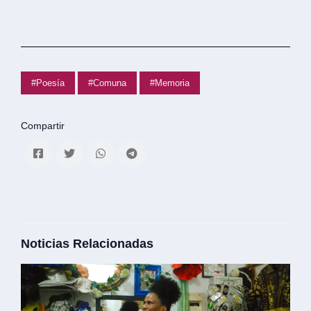
#Poesía
#Comuna
#Memoria
Compartir
Noticias Relacionadas