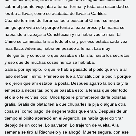
cubrir el puente viejo, iba a tomar forma, y toda esa oscuridad se
los iba a llevar, como se acababa de llevar a Carlitos.
Cuando terminó de llorar se fue a buscar al Chino, su mejor
amigo que vivía solo porque tenía al papá preso y la mamá se
había ido a trabajar a Constitución y no había vuelto más. El
Chino se caminaba la isla todo el día y por eso estaba cada vez
más flaco. Además, había empezado a fumar. Era muy
inteligente, y conocía lo que pasaba en la isla, hasta los secretos,
y eso que de muchas cosas nunca se hablaba.
Sabía, por ejemplo, lo que le había pasado al pibito que vivía al
lado del San Telmo. Primero se fue a Constitución a pedir, porque
le dijeron que ahí estaba la posta. Después agarró la bolsita y la
empezó a necesitar, porque pasaba eso: la tenías que oler todo
el día o te volvías loco. Unos tipos le prometieron darle bolsitas
gratis. Gratis de plata: tenía que chuparles la pija o alguna otra
cosa así como pago, de degenerados que eran. Después de un
tiempo el pibito apareció en el Argerich, se había querido tirar
debajo de un coche. Lo salvaron. Lo trajeron de vuelta. A la
semana se tiró al Riachuelo y se ahogó. Muerte segura, con ese