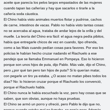
aceite que parecía los pelos largos empastados de las mujeres
cuando tapan las cañerías y hay que sacarlos o tirarle a la
cañería soda cáustica.
El Chino había visto animales muertos flotar y pudrirse, cachos
de carne, intestinos de vacas. Pablo no había visto tantas cosas:
no se acercaba al agua, trataba de andar lejos de la orilla y del
muelle. La teoría del Chino era fácil: el agua negra pedía pibitos,
había que entregarle chicos de vez en cuando, tipo ofrenda,
como a las Mais cuando pedían cosas para favores. Por eso los
policías le habían hecho cruzar nadando el Riachuelo a ese
pendejo que se llamaba Emmanuel en Pompeya. Eso lo hicieron
porque son unos hijos de puta, dijo Pablo. Más vale, dijo el Chino,
pero ¿por qué tan pero tan hijos de puta? Si lo querían matar,
con pegarle un tiro ya estaba. ¿O acaso no matan pibes todos los
días? No: lo hicieron cruzar porque el Riachuelo los convenció,
porque el Riachuelo habla.
El Chino nunca le había escuchado la voz, pero hay cosas que se
saben, que son obvias, aunque no haya pruebas.
El Chino se armó un porro y ofreció, pero Pablo le dijo que no,
porque cuando estaba mal no fumaba, se ponía peor. Además,