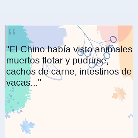
"El Chino había visto animales
muertos flotar y pudrirse,
cachos de carne, intestinos de
vacas..."