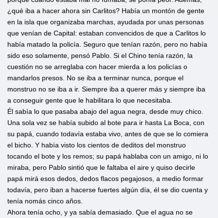
¿qué iba a hacer ahora sin Carlitos? Había un montón de gente
en la isla que organizaba marchas, ayudada por unas personas
que venían de Capital: estaban convencidos de que a Carlitos lo
había matado la policía. Seguro que tenían razón, pero no había
sido eso solamente, pensó Pablo. Si el Chino tenía razón, la
cuestión no se arreglaba con hacer mierda a los policías o
mandarlos presos. No se iba a terminar nunca, porque el
monstruo no se iba a ir. Siempre iba a querer más y siempre iba
a conseguir gente que le habilitara lo que necesitaba.
Él sabía lo que pasaba abajo del agua negra, desde muy chico.
Una sola vez se había subido al bote para ir hasta La Boca, con
su papá, cuando todavía estaba vivo, antes de que se lo comiera
el bicho. Y había visto los cientos de deditos del monstruo
tocando el bote y los remos; su papá hablaba con un amigo, ni lo
miraba, pero Pablo sintió que le faltaba el aire y quiso decirle
papá mirá esos dedos, dedos flacos pegajosos, a medio formar
todavía, pero iban a hacerse fuertes algún día, él se dio cuenta y
tenía nomás cinco años.
Ahora tenía ocho, y ya sabía demasiado. Que el agua no se