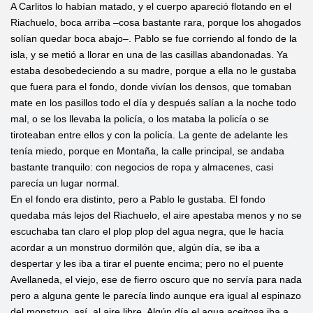
A Carlitos lo habían matado, y el cuerpo apareció flotando en el
Riachuelo, boca arriba –cosa bastante rara, porque los ahogados
solían quedar boca abajo–. Pablo se fue corriendo al fondo de la
isla, y se metió a llorar en una de las casillas abandonadas. Ya
estaba desobedeciendo a su madre, porque a ella no le gustaba
que fuera para el fondo, donde vivían los densos, que tomaban
mate en los pasillos todo el día y después salían a la noche todo
mal, o se los llevaba la policía, o los mataba la policía o se
tiroteaban entre ellos y con la policía. La gente de adelante les
tenía miedo, porque en Montaña, la calle principal, se andaba
bastante tranquilo: con negocios de ropa y almacenes, casi
parecía un lugar normal.
En el fondo era distinto, pero a Pablo le gustaba. El fondo
quedaba más lejos del Riachuelo, el aire apestaba menos y no se
escuchaba tan claro el plop plop del agua negra, que le hacía
acordar a un monstruo dormilón que, algún día, se iba a
despertar y les iba a tirar el puente encima; pero no el puente
Avellaneda, el viejo, ese de fierro oscuro que no servía para nada
pero a alguna gente le parecía lindo aunque era igual al espinazo
del monstruo, así, al aire libre. Algún día el agua aceitosa iba a