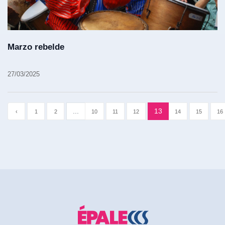
Marzo rebelde
27/03/2025
...
13
‹
1
2
10
11
12
14
15
16