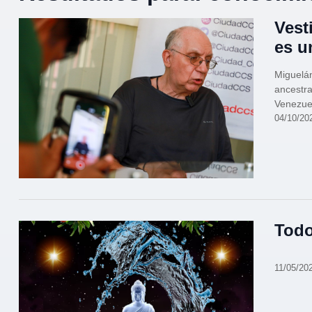
Vest
es u
Miguelán
ancestral
Venezue
04/10/20
Todo
11/05/20