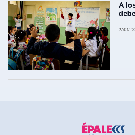
A lo
deb
27/04/20