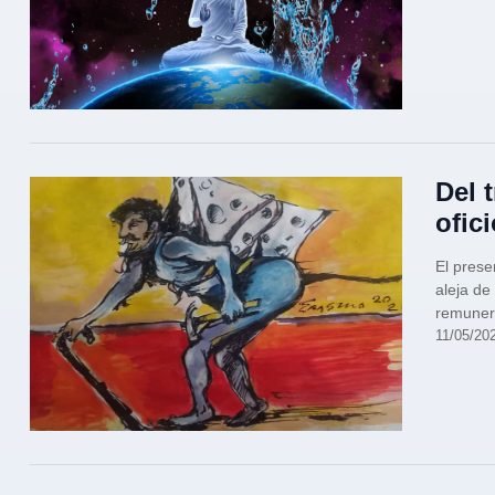
Del 
ofic
El prese
aleja de
remunera
11/05/20