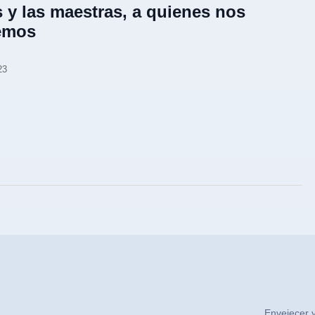
s y las maestras, a quienes nos
emos
23
Envejecer y