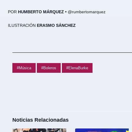
POR
HUMBERTO MÁRQUEZ •
@rumbertomarquez
ILUSTRACIÓN
ERASMO SÁNCHEZ
#Música
#Boleros
#ElenaBurke
Noticias Relacionadas