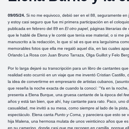
09/05/24.
Si no me equivoco, debió ser en el 88, seguramente en 
y estoy casi seguro que fue mi primera participación en el coloquio 
publicada en febrero del 89 en
El otro papel
, páginas literarias de
que le hablé de Elena y le conté que tenía ese material, o si me pid
manuscrito a la redacción, lo que sí sé es que era larguísima com
memorables fotos que ella me regaló aquel día, en las cuales ap
Orlando La Rosa con Juan Bruno Tarraza, Olga Guillot y Felo Berga
Por lo larga dejaré su transcripción para un libro de cantantes q
realidad esto ocurrió en un viaje que me inventó Cristian Castillo
la idea de convertirme en empresario de artistas cubanos, (asunt
que reseña la noche exacta de cuando la conocí: “Ya en la noche,
presenta a Elena Burque, una gruesa cantante de la época del
fee
años y está tan bien, que ahí, hay cantante para rato. Paco, uno de
casualidad, me invitó a su mesa, como siempre al lado de la pist
espectáculo. Elena canta
Punto y
Coma,
y pareciera que esto se va
hija Malena, una hermosa mulata de unos veinticinco años que es
en su camerino, donde casi que me recogen en camilla, porque e