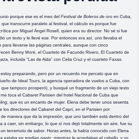
junio porque ese es el mes del
Festival de Boleros de oro
en Cuba,
que transcurre paralelo al festival, el cálculo es porque fue
 crítica por Miguel Ángel Rosell, quien era su director. No sé si fue
ió un texto y le llevé ese. Por entonces era así, uno llevaba el
o para llevarse las páginas centrales, aunque con cinco
arecen Benny Moré, el Cuarteto de Facundo Rivero, El Cuarteto de
za, incluida “Las de Aida” con Celia Cruz y el cuarteto Faxas.
ue estoy preparando, pero por un recuerdo me percato que en
, dueño de Ideal Tours, la agencia operadora de vuelos a Cuba, con
o que tampoco prosperó), y busqué un fragmento de un viejo texto
 me toca el Cabaret Parisien del hotel Nacional de Cuba que
ling
, que es un encanto de mujer. Elena debe tener unos sesenta
 los directores del Cabaret del Capri, en el Parisien por
a, de manera que da la impresión, que uno también está dentro del
 a caer, sin embargo, lo que sí nos dejó totalmente sin aire, fue su
 un terremoto de sabor. Horas antes, la había conocido con Elena
lla estaba en medias
panty
, mientras le arreglaban el cabello, y yo