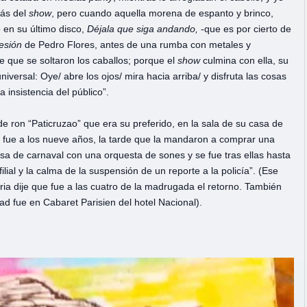
más del
show
, pero cuando aquella morena de espanto y brinco,
 en su último disco,
Déjala que siga andando,
-que es por cierto de
esión
de Pedro Flores, antes de una rumba con metales y
ue que se soltaron los caballos; porque el
show
culmina con ella, su
versal: Oye/ abre los ojos/ mira hacia arriba/ y disfruta las cosas
a insistencia del público”.
 de ron “Paticruzao” que era su preferido, en la sala de su casa de
los fue a los nueve años, la tarde que la mandaron a comprar una
sa de carnaval con una orquesta de sones y se fue tras ellas hasta
lial y la calma de la suspensión de un reporte a la policía”. (Ese
a dije que fue a las cuatro de la madrugada el retorno. También
dad fue en Cabaret Parisien del hotel Nacional).