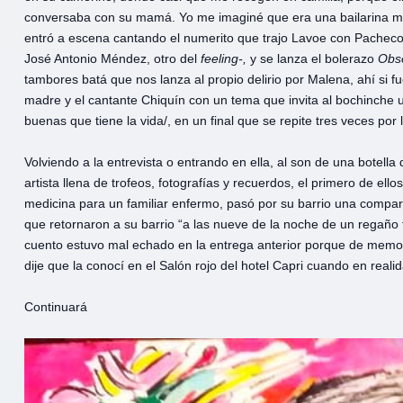
conversaba con su mamá. Yo me imaginé que era una bailarina 
entró a escena cantando el numerito que trajo Lavoe con Pacheco
José Antonio Méndez, otro del
feeling-,
y se lanza el bolerazo
Obs
tambores batá que nos lanza al propio delirio por Malena, ahí si f
madre y el cantante Chiquín con un tema que invita al bochinche uni
buenas que tiene la vida/, en un final que se repite tres veces por l
Volviendo a la entrevista o entrando en ella, al son de una botella
artista llena de trofeos, fotografías y recuerdos, el primero de el
medicina para un familiar enfermo, pasó por su barrio una compar
que retornaron a su barrio “a las nueve de la noche de un regaño fi
cuento estuvo mal echado en la entrega anterior porque de memori
dije que la conocí en el Salón rojo del hotel Capri cuando en reali
Continuará