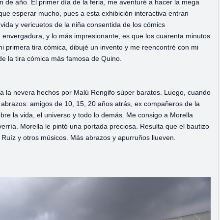
 de año. El primer día de la feria, me aventuré a hacer la mega
que esperar mucho, pues a esta exhibición interactiva entran
vida y vericuetos de la niña consentida de los cómics
n envergadura, y lo más impresionante, es que los cuarenta minutos
mi primera tira cómica, dibujé un invento y me reencontré con mi
 de la tira cómica más famosa de Quino.
ra la nevera hechos por Malú Rengifo súper baratos. Luego, cuando
os abrazos: amigos de 10, 15, 20 años atrás, ex compañeros de la
bre la vida, el universo y todo lo demás. Me consigo a Morella
rría. Morella le pintó una portada preciosa. Resulta que el bautizo
Ruíz y otros músicos. Más abrazos y apurruños llueven.