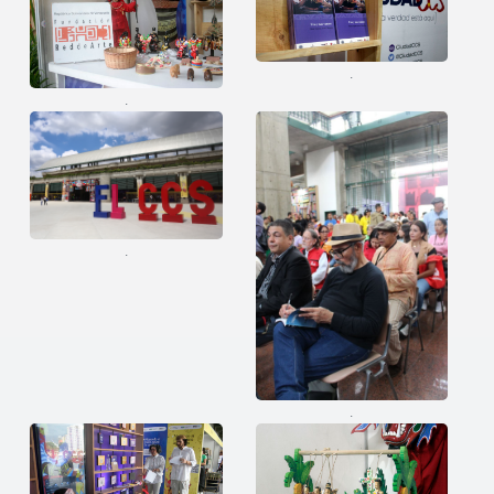
.
.
.
.