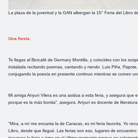
La plaza de la juventud y la GAN albergan la 15° Feria del Libro 
Una fiesta
Te llegas al Bicicafé de Germary Montilla, y coincides con los so
instalada recitando poemas, cantando y riendo. Luis Piña, Papote,
conjugando la poesía en presente continuo mientras se comen un
Mi amiga Ariyuri Vilera es una asidua a esta feria, y asegura que e
porque es la más bonita", asegura. Ariyuri es docente de literatura,
"Mira, a mí me encanta la de Caracas, es mi feria favorita. Yo recu
Libro, desde que llegué. Las ferias son eso, lugares de encuentro
inaugura la feria e irme en el último momento porque no solamente 