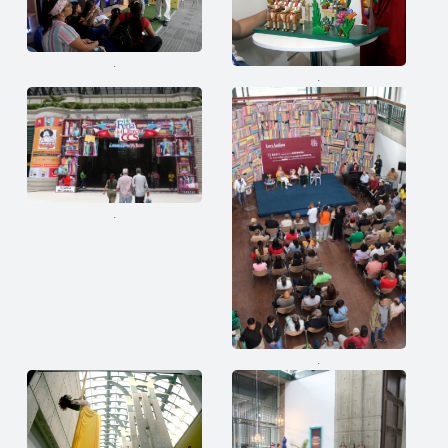
.
.
.
.