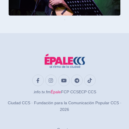
.
.info
.tv
.fm
Épale
FCP CCS
ECP CCS
Ciudad CCS · Fundación para la Comunicación Popular CCS ·
2026