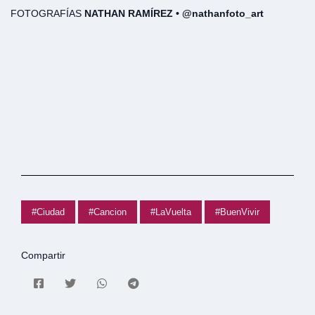
FOTOGRAFÍAS
NATHAN RAMÍREZ •
@nathanfoto_art
#Ciudad
#Cancion
#LaVuelta
#BuenVivir
Compartir