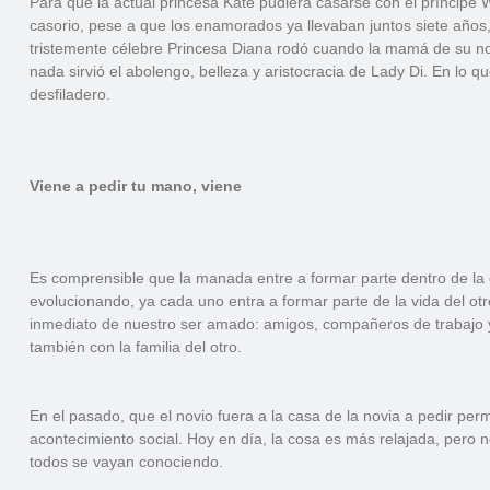
Para que la actual princesa Kate pudiera casarse con el príncipe 
casorio, pese a que los enamorados ya llevaban juntos siete años,
tristemente célebre Princesa Diana rodó cuando la mamá de su no
nada sirvió el abolengo, belleza y aristocracia de Lady Di. En lo qu
desfiladero.
Viene a pedir tu mano, viene
Es comprensible que la manada entre a formar parte dentro de la 
evolucionando, ya cada uno entra a formar parte de la vida del otr
inmediato de nuestro ser amado: amigos, compañeros de trabajo y 
también con la familia del otro.
En el pasado, que el novio fuera a la casa de la novia a pedir per
acontecimiento social. Hoy en día, la cosa es más relajada, pero 
todos se vayan conociendo.