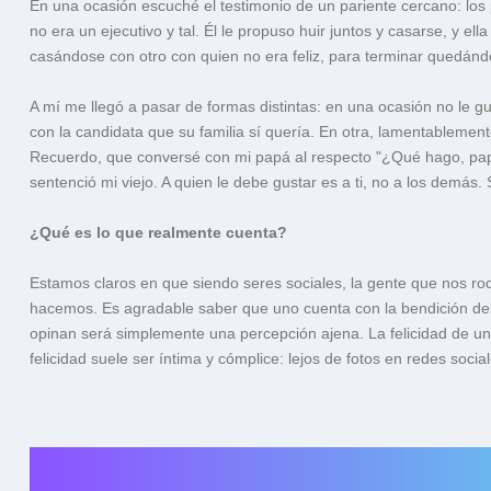
En una ocasión escuché el testimonio de un pariente cercano: los
no era un ejecutivo y tal. Él le propuso huir juntos y casarse, y e
casándose con otro con quien no era feliz, para terminar quedánd
A mí me llegó a pasar de formas distintas: en una ocasión no le g
con la candidata que su familia sí quería. En otra, lamentablement
Recuerdo, que conversé con mi papá al respecto "¿Qué hago, pap
sentenció mi viejo. A quien le debe gustar es a ti, no a los demás.
¿Qué es lo que realmente cuenta?
Estamos claros en que siendo seres sociales, la gente que nos ro
hacemos. Es agradable saber que uno cuenta con la bendición del 
opinan será simplemente una percepción ajena. La felicidad de u
felicidad suele ser íntima y cómplice: lejos de fotos en redes soci