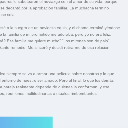
 padres le sabotearon el noviazgo con el amor de su vida, porque
lla se decantó por la aprobación familiar. La muchacha terminó
ose sola.
usté a la suegra de un noviecito equis, y el chamo terminó yéndose
e la familia de mi prometido me adoraba, pero yo no era feliz.
á? Esa familia me quiere mucho" "Los mirones son de palo",
 Santo remedio. Me sinceré y decidí retirarme de esa relación.
dea siempre se va a armar una película sobre nosotros y lo que
entorno de nuestro ser amado. Pero al final, lo que los demás
na pareja realmente depende de quienes la conforman, y esa
ales, reuniones multitudinarias o rituales rimbombantes.