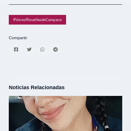
#VocesRisueñasdeCarayace
Compartir
Noticias Relacionadas