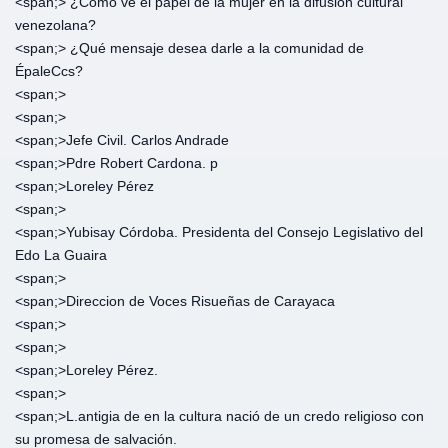
<span;>‎ ¿Cómo ve el papel de la mujer en la difusión cultural
venezolana?
<span;>‎ ¿Qué mensaje desea darle a la comunidad de
ÉpaleCcs?
<span;>‎
<span;>‎
<span;>‎Jefe Civil. Carlos Andrade
<span;>‎Pdre Robert Cardona. p
<span;>‎Loreley Pérez
<span;>‎
<span;>‎Yubisay Córdoba. Presidenta del Consejo Legislativo del
Edo La Guaira
<span;>‎
<span;>‎Direccion de Voces Risueñas de Carayaca
<span;>‎
<span;>‎
<span;>‎Loreley Pérez.
<span;>‎
<span;>‎L.antigia de en la cultura nació de un credo religioso con
su promesa de salvación.