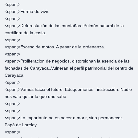
<span;>‎
<span;>‎Forma de vivir.
<span;>‎
<span;>‎Deforestación de las montañas. Pulmón natural de la
cordillera de la costa.
<span;>‎
<span;>‎Exceso de motos. A pesar de la ordenanza.
<span;>‎
<span;>‎Proliferacion de negocios, distorsionan la esencia de las
fachadas de Carayaca..Vulneran el perfil patrimonial del centro de
Carayaca.
<span;>‎
<span;>‎Vamos hacia el futuro. Eduquémonos. instrucción. Nadie
nos va a quitar lo que uno sabe.
<span;>‎
<span;>‎
<span;>‎Lo importante no es nacer o morir, sino permanecer.
Papà de Loreley
<span;>‎