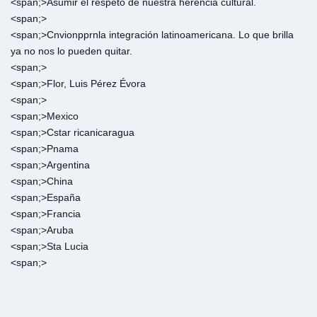
<span;>‎Asumir el respeto de nuestra herencia cultural.
<span;>‎
<span;>‎Cnvionpprnla integración latinoamericana. Lo que brilla
ya no nos lo pueden quitar.
<span;>‎
<span;>‎Flor, Luis Pérez Évora
<span;>‎
<span;>‎Mexico
<span;>‎Cstar ricanicaragua
<span;>‎Pnama
<span;>‎Argentina
<span;>‎China
<span;>‎España
<span;>‎Francia
<span;>‎Aruba
<span;>‎Sta Lucia
<span;>‎