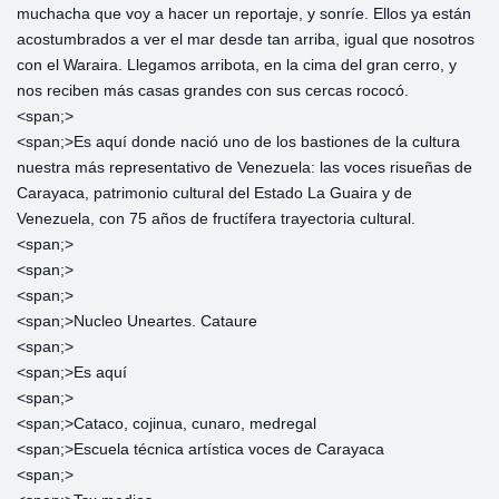
muchacha que voy a hacer un reportaje, y sonríe. Ellos ya están
acostumbrados a ver el mar desde tan arriba, igual que nosotros
con el Waraira. Llegamos arribota, en la cima del gran cerro, y
nos reciben más casas grandes con sus cercas rococó.
<span;>‎
<span;>‎Es aquí donde nació uno de los bastiones de la cultura
nuestra más representativo de Venezuela: las voces risueñas de
Carayaca, patrimonio cultural del Estado La Guaira y de
Venezuela, con 75 años de fructífera trayectoria cultural.
<span;>‎
<span;>‎
<span;>‎
<span;>‎Nucleo Uneartes. Cataure
<span;>‎
<span;>‎Es aquí
<span;>‎
<span;>‎Cataco, cojinua, cunaro, medregal
<span;>‎Escuela técnica artística voces de Carayaca
<span;>‎