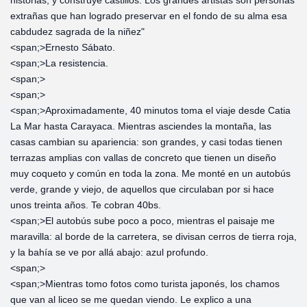
historias, y construye castillos. Los grandes artistas son personas
extrañas que han logrado preservar en el fondo de su alma esa
cabdudez sagrada de la niñez"
<span;>‎Ernesto Sábato.
<span;>‎La resistencia.
<span;>‎
<span;>‎
<span;>‎Aproximadamente, 40 minutos toma el viaje desde Catia
La Mar hasta Carayaca. Mientras asciendes la montaña, las
casas cambian su apariencia: son grandes, y casi todas tienen
terrazas amplias con vallas de concreto que tienen un diseño
muy coqueto y común en toda la zona. Me monté en un autobús
verde, grande y viejo, de aquellos que circulaban por si hace
unos treinta años. Te cobran 40bs.
<span;>‎El autobús sube poco a poco, mientras el paisaje me
maravilla: al borde de la carretera, se divisan cerros de tierra roja,
y la bahía se ve por allá abajo: azul profundo.
<span;>‎
<span;>‎Mientras tomo fotos como turista japonés, los chamos
que van al liceo se me quedan viendo. Le explico a una