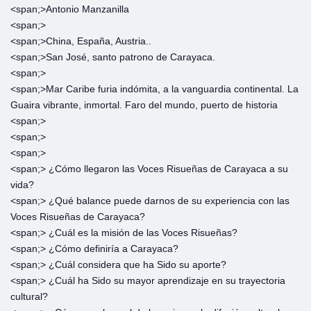
<span;>‎Antonio Manzanilla
<span;>‎
<span;>‎China, España, Austria..
<span;>‎San José, santo patrono de Carayaca.
<span;>‎
<span;>‎Mar Caribe furia indómita, a la vanguardia continental. La
Guaira vibrante, inmortal. Faro del mundo, puerto de historia
<span;>‎
<span;>‎
<span;>‎
<span;>‎ ¿Cómo llegaron las Voces Risueñas de Carayaca a su
vida?
<span;>‎ ¿Qué balance puede darnos de su experiencia con las
Voces Risueñas de Carayaca?
<span;>‎ ¿Cuál es la misión de las Voces Risueñas?
<span;>‎ ¿Cómo definiría a Carayaca?
<span;>‎ ¿Cuál considera que ha Sido su aporte?
<span;>‎ ¿Cuál ha Sido su mayor aprendizaje en su trayectoria
cultural?