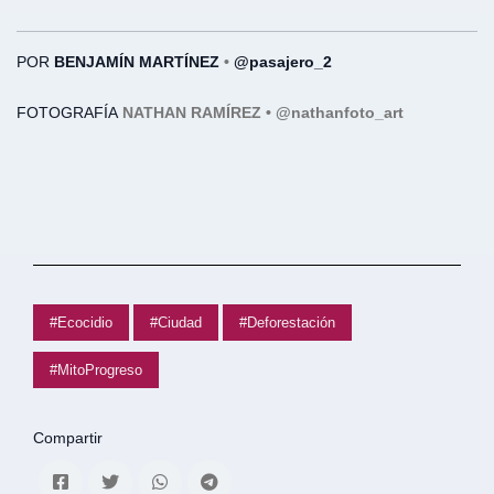
POR
BENJAMÍN MARTÍNEZ
•
@pasajero_2
FOTOGRAFÍA
NATHAN RAMÍREZ •
@nathanfoto_art
#Ecocidio
#Ciudad
#Deforestación
#MitoProgreso
Compartir