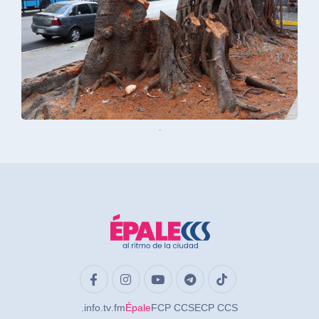
.
.info
.tv
.fm
Épale
FCP CCS
ECP CCS