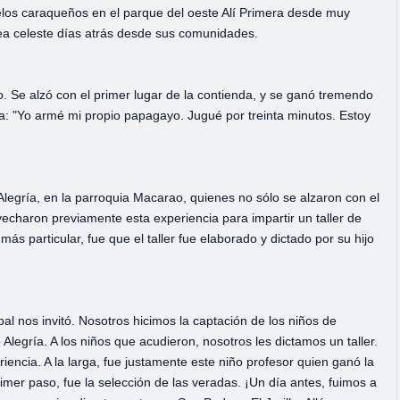
elos caraqueños en el parque del oeste Alí Primera desde muy
ea celeste días atrás desde sus comunidades.
. Se alzó con el primer lugar de la contienda, y se ganó tremendo
lia: "Yo armé mi propio papagayo. Jugué por treinta minutos. Estoy
egría, en la parroquia Macarao, quienes no sólo se alzaron con el
charon previamente esta experiencia para impartir un taller de
s particular, fue que el taller fue elaborado y dictado por su hijo
al nos invitó. Nosotros hicimos la captación de los niños de
egría. A los niños que acudieron, nosotros les dictamos un taller.
riencia. A la larga, fue justamente este niño profesor quien ganó la
mer paso, fue la selección de las veradas. ¡Un día antes, fuimos a