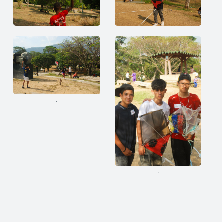
.
.
.
.