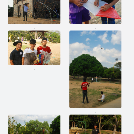
.
.
.
.