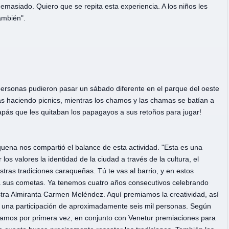
masiado. Quiero que se repita esta experiencia. A los niños les
ambién".
il personas pudieron pasar un sábado diferente en el parque del oeste
 haciendo picnics, mientras los chamos y las chamas se batían a
apás que les quitaban los papagayos a sus retoños para jugar!
quena nos compartió el balance de esta actividad. "Esta es una
los valores la identidad de la ciudad a través de la cultura, el
stras tradiciones caraqueñas. Tú te vas al barrio, y en estos
 sus cometas. Ya tenemos cuatro años consecutivos celebrando
estra Almiranta Carmen Meléndez. Aquí premiamos la creatividad, así
s una participación de aproximadamente seis mil personas. Según
regamos por primera vez, en conjunto con Venetur premiaciones para