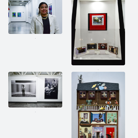
.
.
.