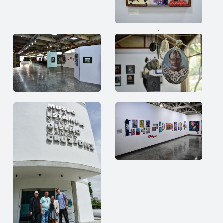
.
.
.
.