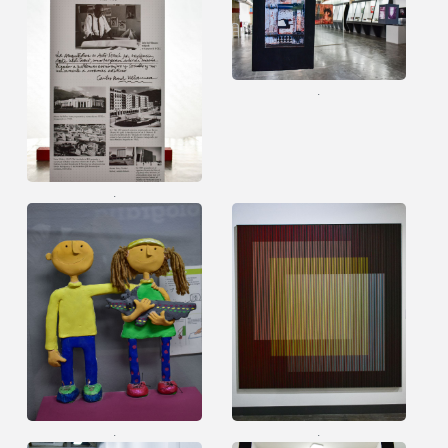
.
.
.
.