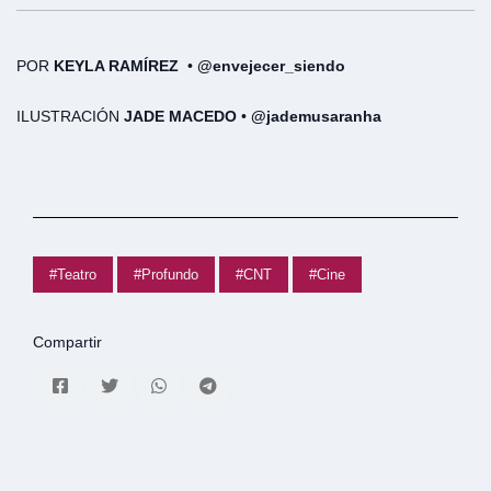
POR
KEYLA RAMÍREZ
•
@envejecer_siendo
ILUSTRACIÓN
JADE MACEDO
•
@jademusaranha
#Teatro
#Profundo
#CNT
#Cine
Compartir