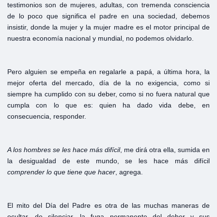
testimonios son de mujeres, adultas, con tremenda consciencia
de lo poco que significa el padre en una sociedad, debemos
insistir, donde la mujer y la mujer madre es el motor principal de
nuestra economía nacional y mundial, no podemos olvidarlo.
Pero alguien se empeña en regalarle a papá, a última hora, la
mejor oferta del mercado, día de la no exigencia, como si
siempre ha cumplido con su deber, como si no fuera natural que
cumpla con lo que es: quien ha dado vida debe, en
consecuencia, responder.
A los
hombres
se
les
hace
más
difícil
, me dirá otra ella, sumida en
la desigualdad de este mundo, se les hace más difícil
comprender
lo
que
tiene
que
hacer
, agrega.
El mito del Día del Padre es otra de las muchas maneras de
ocultar, de silenciar, la fuga permanente del deber y sus