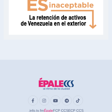
.info
.tv
.fm
Épale
FCP CCS
ECP CCS