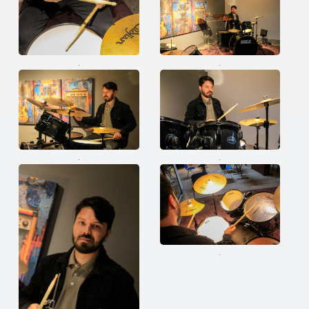
.
.
.
.
.