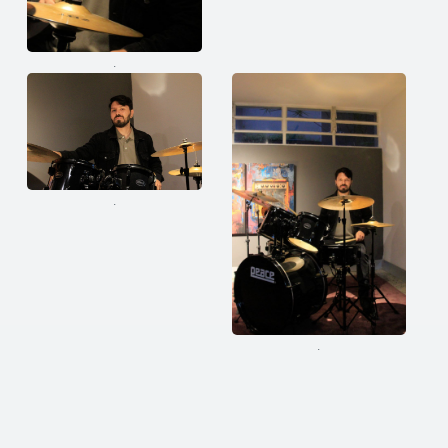
.
.
.