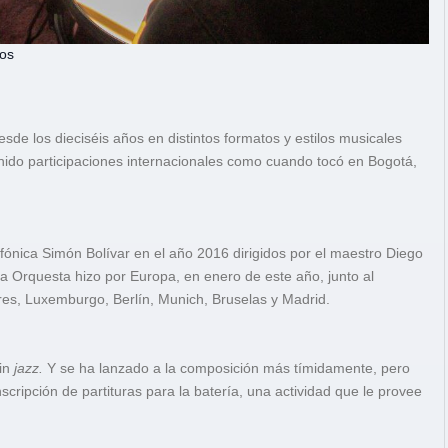
cos
esde los dieciséis años en distintos formatos y estilos musicales
nido participaciones internacionales como cuando tocó en Bogotá,
fónica Simón Bolívar en el año 2016 dirigidos por el maestro Diego
ha Orquesta hizo por Europa, en enero de este año, junto al
es, Luxemburgo, Berlín, Munich, Bruselas y Madrid.
tin
jazz.
Y se ha lanzado a la composición más tímidamente, pero
scripción de partituras para la batería, una actividad que le provee