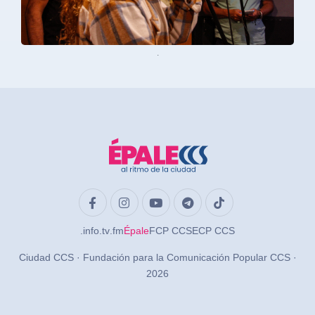
.
.info
.tv
.fm
Épale
FCP CCS
ECP CCS
Ciudad CCS · Fundación para la Comunicación Popular CCS ·
2026