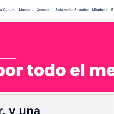
a Cultural
Soberanías Sexuales
Música
Caracas
Miradas
E
r, y una