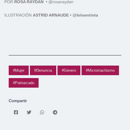
POR
ROSA RAYDÁN
•
@rosaraydan
ILUSTRACIÓN
ASTRID ARNAUDE • @loloentinta
#Mujer
#Denuncia
#Género
#Micromachismo
#Patriarcado
Compartir