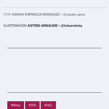
POR
SARAH ESPINOZA MÁRQUEZ • @sarah.spnz
ILUSTRACIÓN
ASTRID ARNAUDE • @loloentinta
#Mitos
#25N
#VbG