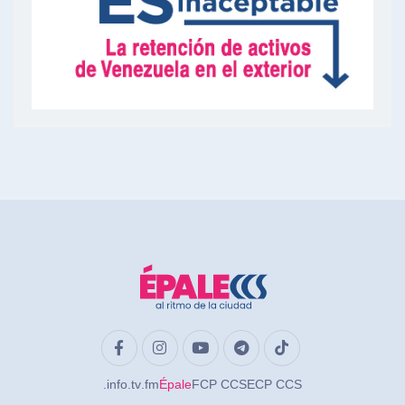
.info
.tv
.fm
Épale
FCP CCS
ECP CCS