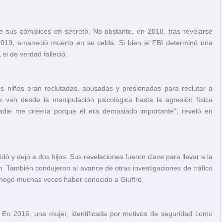
 sus cómplices en secreto. No obstante, en 2018, tras revelarse
n 2019, amaneció muerto en su celda. Si bien el FBI determinó una
si de verdad falleció.
s niñas eran reclutadas, abusadas y presionadas para reclutar a
ue van desde la manipulación psicológica hasta la agresión física
nadie me creería porque él era demasiado importante", reveló en
ó y dejó a dos hijos. Sus revelaciones fueron clave para llevar a la
n. También condujeron al avance de otras investigaciones de tráfico
n negó muchas veces haber conocido a Giuffre.
En 2016, una mujer, identificada por motivos de seguridad como