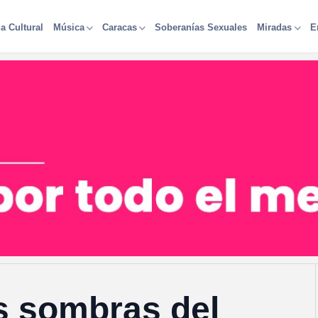
a Cultural
Soberanías Sexuales
Música
Caracas
Miradas
E
s sombras del