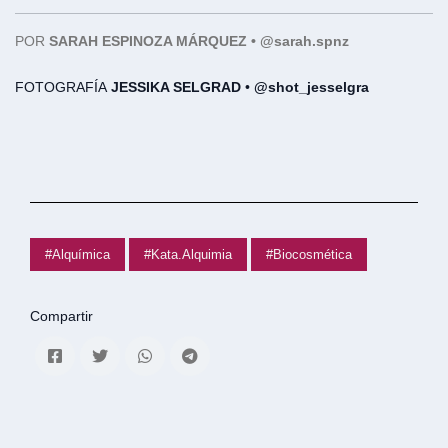
POR
SARAH ESPINOZA MÁRQUEZ • @sarah.spnz
FOTOGRAFÍA
JESSIKA SELGRAD
•
@shot_jesselgra
#Alquímica
#Kata.Alquimia
#Biocosmética
Compartir