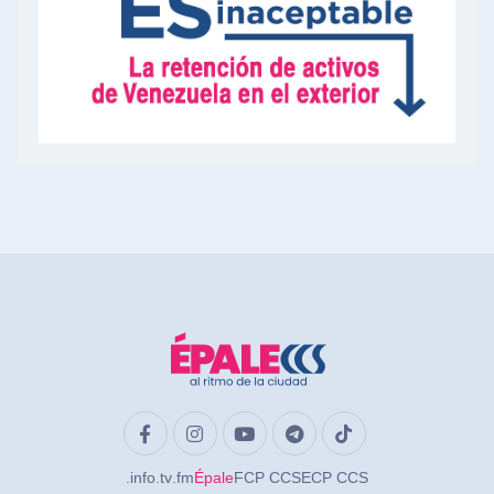
.info
.tv
.fm
Épale
FCP CCS
ECP CCS