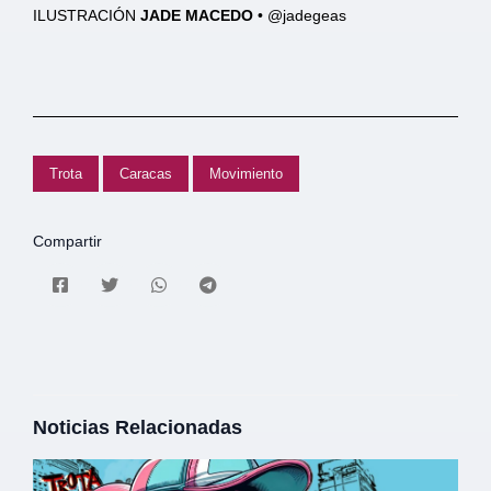
ILUSTRACIÓN
JADE MACEDO
• @jadegeas
Trota
Caracas
Movimiento
Compartir
Noticias Relacionadas