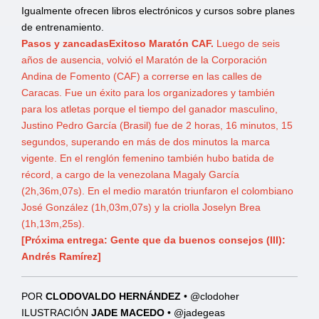
Igualmente ofrecen libros electrónicos y cursos sobre planes
de entrenamiento.
Pasos y zancadas
Exitoso Maratón CAF.
Luego de seis
años de ausencia, volvió el Maratón de la Corporación
Andina de Fomento (CAF) a correrse en las calles de
Caracas. Fue un éxito para los organizadores y también
para los atletas porque el tiempo del ganador masculino,
Justino Pedro García (Brasil) fue de 2 horas, 16 minutos, 15
segundos, superando en más de dos minutos la marca
vigente. En el renglón femenino también hubo batida de
récord, a cargo de la venezolana Magaly García
(2h,36m,07s). En el medio maratón triunfaron el colombiano
José González (1h,03m,07s) y la criolla Joselyn Brea
(1h,13m,25s).
[Próxima entrega: Gente que da buenos consejos (III):
Andrés Ramírez]
POR
CLODOVALDO HERNÁNDEZ
• @clodoher
ILUSTRACIÓN
JADE MACEDO
• @jadegeas