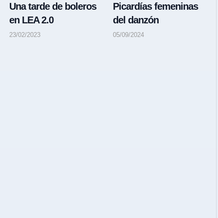
Una tarde de boleros
Picardías femeninas
en LEA 2.0
del danzón
23/02/2023
05/09/2024