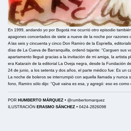
En 1999, andando yo por Bogotá me ocurrió otro episodio también 
apagones concertados de siete a nueve de la noche por razones de 
A las seis y cincuenta y cinco Don Ramiro de la Espriella, editoriali
días de La Cueva de Barranquilla, ordenó tajante: “Carguen sus vas
apartamento llegué gracias a la invitación de mi amiga, la artista 
era Kataraín de la editorial La Oveja negra, desde la Fundación 
24 de junio, a los setenta y dos años, el parte médico fue: Es un 
La noche de boleros se interrumpió con aquella llamada y nunca supi
fono, Ramiro sólo dijo: “Qué vaina es esa, y agregó: eso es como
POR
HUMBERTO MÁRQUEZ •
@rumbertomarquez
ILUSTRACIÓN
ERASMO SÁNCHEZ •
0424-2826098