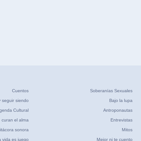
Cuentos
Soberanías Sexuales
 seguir siendo
Bajo la lupa
genda Cultural
Antroponautas
 curan el alma
Entrevistas
itácora sonora
Mitos
 vida es juego
Mejor ni te cuento