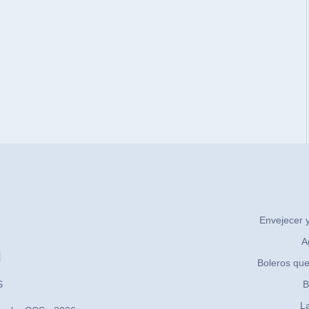
Envejecer y
A
Boleros que
S
B
La