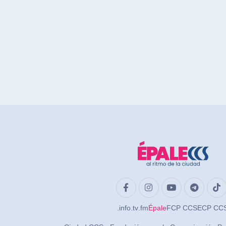
.info
.tv
.fm
Épale
FCP CCS
ECP CC