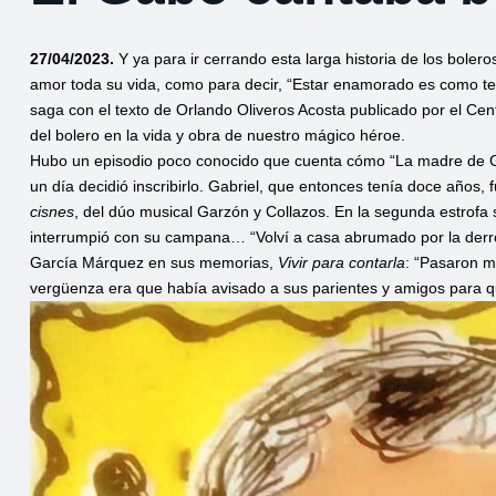
27/04/2023.
Y ya para ir cerrando esta larga historia de los bol
amor toda su vida, como para decir, “Estar enamorado es como te
saga con el texto de Orlando Oliveros Acosta publicado por el Ce
del bolero en la vida y obra de nuestro mágico héroe.
Hubo un episodio poco conocido que cuenta cómo “La madre de Gab
un día decidió inscribirlo. Gabriel, que entonces tenía doce años, 
cisnes
, del dúo musical Garzón y Collazos. En la segunda estrofa
interrumpió con su campana… “Volví a casa abrumado por la derrot
García Márquez en sus memorias,
Vivir para contarla
: “Pasaron m
vergüenza era que había avisado a sus parientes y amigos para qu