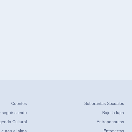
Cuentos
Soberanías Sexuales
 seguir siendo
Bajo la lupa
genda Cultural
Antroponautas
 curan el alma
Entrevistas