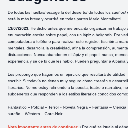
De todas las huellas/ escoge la del desierto/ de todos los sueños/ 
será la más breve y ocurrirá en todas partes Mario Montalbetti
13/07/2023.
He dicho antes que me encanta organizar mi trabajo de
enumeración escrita sobre papel, con un lápiz o bolígrafo. Por va
computadora o teléfono para realizar este registro. Escribir a ma
mentales, desarrolla la creatividad, afina la comprensión, aumenta l
distracciones. Nunca abandonen el lápiz y el papel, nunca, menos 
experiencia y sé de lo que les hablo. Pueden preguntar a Albania 
Les propongo que hagamos un ejercicio que resultará de utilidad,
escribir. Si todavía no tienen muy seguro cómo crearán o desarrol
literarios. No me estoy refiriendo a la poesía, teatro o narrativa, 
subgéneros que responden a los estilos literarios conocidos como
Fantástico – Policial – Terror - Novela Negra – Fantasía – Ciencia
sureño – Wéstern – Gore-Noir
Nota importante antes de continuar
:
¿Por qué se iguala al géner