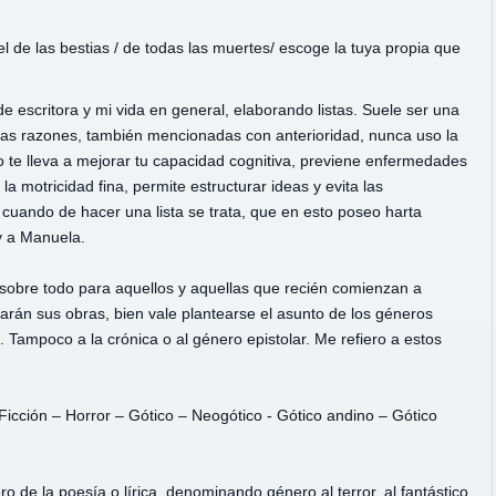
el de las bestias / de todas las muertes/ escoge la tuya propia que
 escritora y mi vida en general, elaborando listas. Suele ser una
rias razones, también mencionadas con anterioridad, nunca uso la
no te lleva a mejorar tu capacidad cognitiva, previene enfermedades
a motricidad fina, permite estructurar ideas y evita las
cuando de hacer una lista se trata, que en esto poseo harta
y a Manuela.
 sobre todo para aquellos y aquellas que recién comienzan a
larán sus obras, bien vale plantearse el asunto de los géneros
no. Tampoco a la crónica o al género epistolar. Me refiero a estos
:
 Ficción – Horror – Gótico – Neogótico - Gótico andino – Gótico
o de la poesía o lírica, denominando género al terror, al fantástico