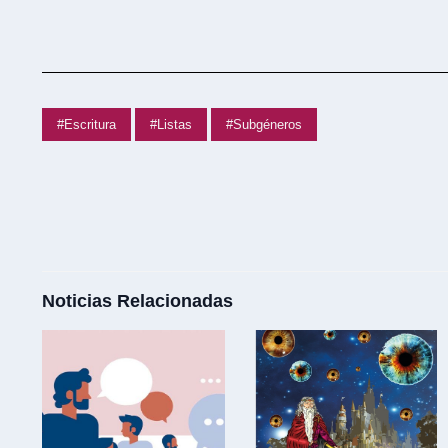
#Escritura
#Listas
#Subgéneros
Noticias Relacionadas