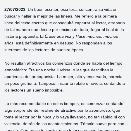
27/07/2023.
Un buen escritor, escritora, concentra su vida en
buscar y hallar la mejor de las líneas. Me refiero a la primera
línea del texto escrito que conseguirá capturar al lector, atraparlo
de tal manera que desee por encima de todo, llegar al final de la
historia propuesta. El
Érase una vez
y
Hace muchos, muchos
años
, está definitivamente en desuso. No responden a los
intereses de los lectores de nuestra época.
No resultan atractivos los comienzos donde se habla del tiempo
atmosférico: Era una noche lluviosa, o las que describen la
apariencia del protagonista: La mujer, alta y encorvada, parecía
un poco gruñona. Tampoco, iniciar tu relato o novela, contando a
los lectores un sueño imposible.
Lo más recomendable en estos tiempos, es comenzar contando
algo sorprendente, realmente atractivo por lo asombroso. Que
tome al lector por la nuca y lo vaya llevando, no tan rápido ni con
violencia, detrás de los acontecimientos. Tómalo suave pero con
firmeza. Que no se te suelte, ni se te escape, que tampoco se