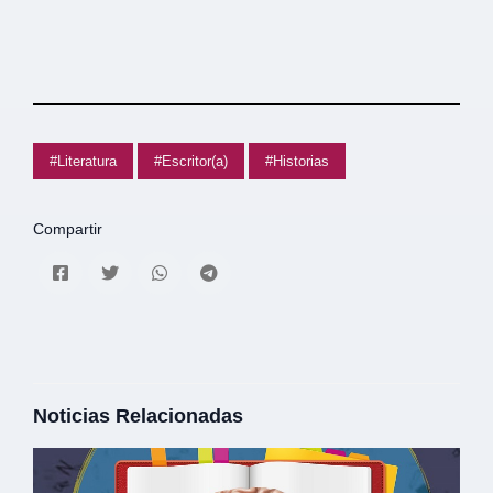
#Literatura
#Escritor(a)
#Historias
Compartir
Noticias Relacionadas