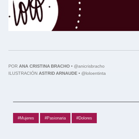
POR
ANA
CRISTINA BRACHO
•
@anicrisbracho
ILUSTRACIÓN
ASTRID ARNAUDE
• @loloentinta
#Mujeres
#Pasionaria
#Dolores