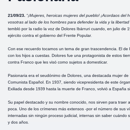
21/09/23.
“¡Mujeres, heroicas mujeres del pueblo! ¡Acordaos del 
vosotras al lado de los hombres para defender la vida y la liberta
tembló por la radio la voz de Dolores Ibárruri cuando, en julio de
ejército contra el gobierno del Frente Popular.
Con ese recuerdo tocamos un tema de gran trascendencia. El de la
con los hijos a cuestas. Dolores fue una protagonista de estos tiem
contra Franco que les visó como sujetos a domesticar.
Pasionaria era el seudónimo de Dolores, una destacada mujer de l
Comunista Español. En 1937, siendo vicepresidenta de este órgano
Exiliada desde 1939 hasta la muerte de Franco, volvió a España si
Su papel destacado y su nombre conocido, nos sirven para traer al
poca. Uno de los crímenes más extensos -por el número de sus v
internadas sin ningún proceso judicial, internas sin saber cuánd
y dos años.